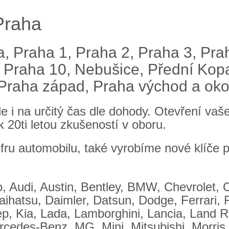
Praha
, Praha 1, Praha 2, Praha 3, Pra
, Praha 10, Nebušice, Přední Kopa
 Praha západ, Praha východ a okol
e i na určitý čas dle dohody. Otevření va
k 20ti letou zkušeností v oboru.
ru automobilu, také vyrobíme nové klíče př
 Audi, Austin, Bentley, BMW, Chevrolet, Ch
ihatsu, Daimler, Datsun, Dodge, Ferrari, F
ep, Kia, Lada, Lamborghini, Lancia, Land R
cedes-Benz, MG, Mini, Mitsubishi, Morris,