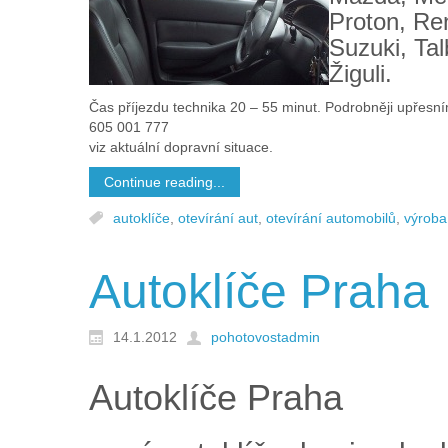
Proton, Re
Suzuki, Tal
Žiguli.
Čas příjezdu technika 20 – 55 minut. Podrobněji upřesn
605 001 777
viz aktuální dopravní situace.
Continue reading...
autoklíče
,
otevírání aut
,
otevírání automobilů
,
výroba
Autoklíče Praha
14.1.2012
pohotovostadmin
Autoklíče Praha