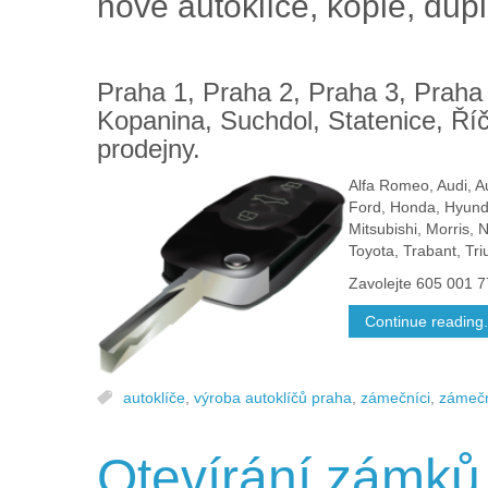
nové autoklíče, kopie, dupl
Praha 1, Praha 2, Praha 3, Praha
Kopanina, Suchdol, Statenice, Říč
prodejny.
Alfa Romeo, Audi, Au
Ford, Honda, Hyunda
Mitsubishi, Morris,
Toyota, Trabant, Tri
Zavolejte 605 001 7
Continue reading.
autoklíče
,
výroba autoklíčů praha
,
zámečníci
,
zámeč
Otevírání zámků