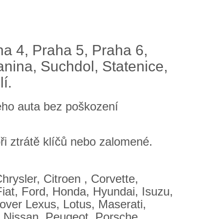
ha 4, Praha 5, Praha 6,
nina, Suchdol, Statenice,
í.
šeho auta bez poškození
i ztrátě klíčů nebo zalomené.
rysler, Citroen , Corvette,
iat, Ford, Honda, Hyundai, Isuzu,
over Lexus, Lotus, Maserati,
 Nissan, Peugeot, Porsche,