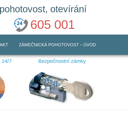
pohotovost, otevírání
605 001
777
AKT
ZÁMEČNICKÁ POHOTOVOST – ÚVOD
 24/7
Bezpečnostní zámky