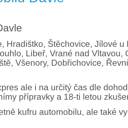
Davle
, Hradištko, Štěchovice, Jílové u 
ouhlo, Libeř, Vrané nad Vltavou, 
ště, Všenory, Dobřichovice, Řevn
pres ale i na určitý čas dle doho
ímy přípravky a 18-ti letou zkuše
tně kufru automobilu, ale také vy