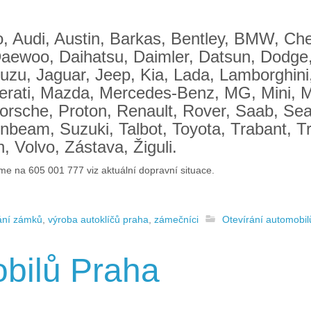
 Audi, Austin, Barkas, Bentley, BMW, Chevr
aewoo, Daihatsu, Daimler, Datsun, Dodge, 
suzu, Jaguar, Jeep, Kia, Lada, Lamborghini
erati, Mazda, Mercedes-Benz, MG, Mini, Mi
orsche, Proton, Renault, Rover, Saab, Se
nbeam, Suzuki, Talbot, Toyota, Trabant, Tr
 Volvo, Zástava, Žiguli.
me na 605 001 777 viz aktuální dopravní situace.
ání zámků
,
výroba autoklíčů praha
,
zámečníci
Otevírání automobil
obilů Praha