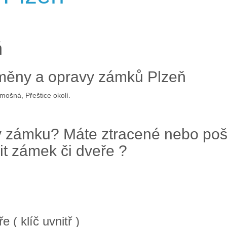
ň
ýměny a opravy zámků Plzeň
mošná, Přeštice okolí.
tř v zámku? Máte ztracené nebo po
it zámek či dveře ?
( klíč uvnitř )