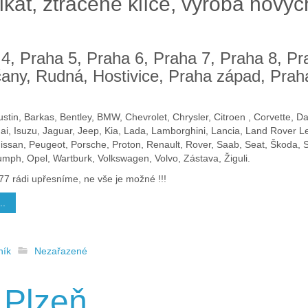
ikát, ztracené klíče, výroba novýc
 4, Praha 5, Praha 6, Praha 7, Praha 8, Pr
any, Rudná, Hostivice, Praha západ, Praha
stin, Barkas, Bentley, BMW, Chevrolet, Chrysler, Citroen , Corvette, D
i, Isuzu, Jaguar, Jeep, Kia, Lada, Lamborghini, Lancia, Land Rover 
 Nissan, Peugeot, Porsche, Proton, Renault, Rover, Saab, Seat, Škoda,
umph, Opel, Wartburk, Volkswagen, Volvo, Zástava, Žiguli.
77 rádi upřesníme, ne vše je možné !!!
..
ník
Nezařazené
 Plzeň