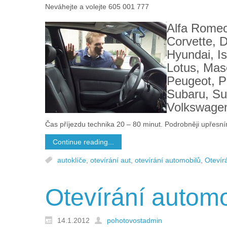
Neváhejte a volejte 605 001 777
Alfa Romeo,
Corvette, D
Hyundai, I
Lotus, Mas
Peugeot, P
Subaru, Su
Volkswagen,
Čas příjezdu technika 20 – 80 minut. Podrobněji upřesní
Continue reading...
autoklíče
,
otevírání aut
,
otevírání automobilů
,
Otevír
Otevírání autom
14.1.2012
pohotovostadmin