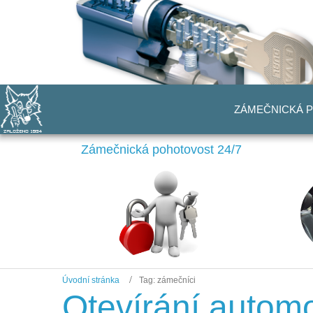
ZÁMEČNICKÁ 
Zámečnická pohotovost 24/7
Úvodní stránka
Tag: zámečníci
Otevírání autom