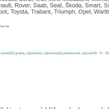
nault, Rover, Saab, Seat, Škoda, Smart,
bot, Toyota, Trabant, Triumph, Opel, Wart
íme na
 autoklíčů praha
,
zámečníci
,
zámečnická pohotovost
,
zámečník
Ot