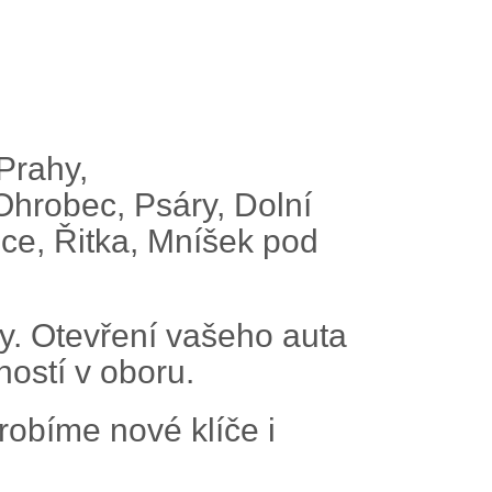
Prahy,
Ohrobec, Psáry, Dolní
ice, Řitka, Mníšek pod
dy. Otevření vašeho auta
ností v oboru.
robíme nové klíče i