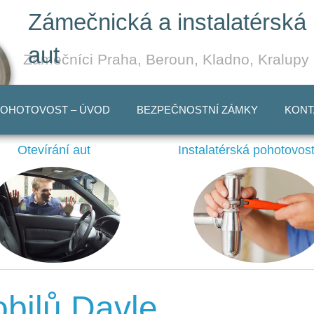
Zámečnická a instalatérská 
aut
Zámečníci Praha, Beroun, Kladno, Kralupy
POHOTOVOST – ÚVOD
BEZPEČNOSTNÍ ZÁMKY
KONT
Otevírání aut
Instalatérská pohotovost
obilů Davle