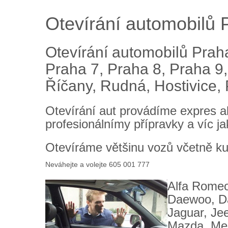
Otevírání automobilů 
Otevírání automobilů Praha
Praha 7, Praha 8, Praha 9
Říčany, Rudná, Hostivice,
Otevírání aut provádíme expres al
profesionálnímy přípravky a víc ja
Otevíráme většinu vozů včetně kuf
Neváhejte a volejte 605 001 777
Alfa Romeo,
Daewoo, Da
Jaguar, Je
Mazda, Mer